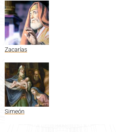
Zacarías
Simeón