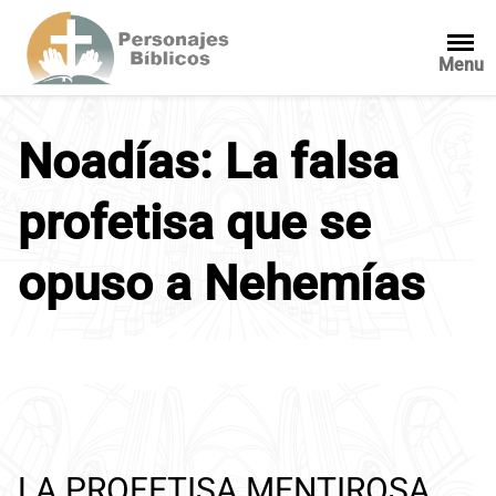
S
a
Menu
l
t
a
Noadías: La falsa
r
a
l
profetisa que se
c
o
opuso a Nehemías
n
t
e
n
i
d
o
LA PROFETISA MENTIROSA