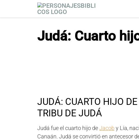
S
a
l
t
Judá: Cuarto hij
a
r
a
l
c
o
n
t
e
JUDÁ: CUARTO HIJO DE
n
i
TRIBU DE JUDÁ
d
o
Judá fue el cuarto hijo de
Jacob
y Lía, nac
Canaán. Judá se convirtió en antecesor de