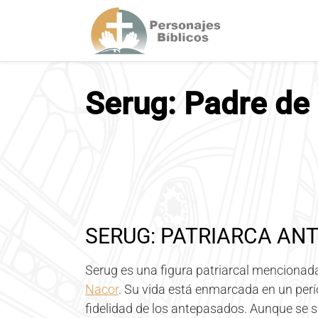
S
a
l
t
a
Serug: Padre de
r
a
l
c
o
n
t
e
n
SERUG: PATRIARCA AN
i
d
Serug es una figura patriarcal mencionada
o
Nacor
. Su vida está enmarcada en un perío
fidelidad de los antepasados. Aunque se s