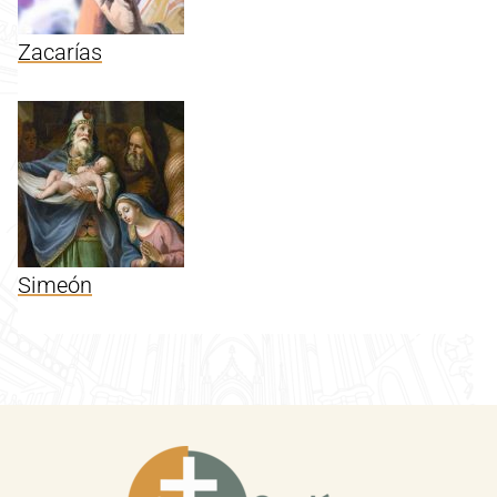
Zacarías
Simeón