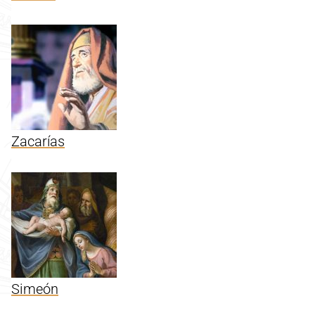
Zacarías
Simeón