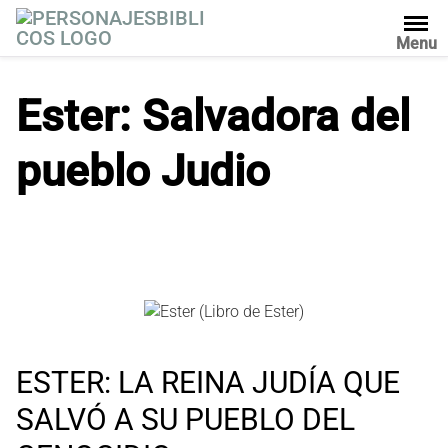
S
a
Menu
l
t
Ester: Salvadora del
a
r
pueblo Judio
a
l
c
o
n
t
e
n
i
d
ESTER: LA REINA JUDÍA QUE
o
SALVÓ A SU PUEBLO DEL