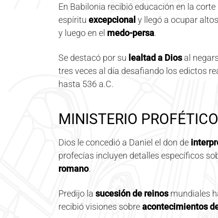
En Babilonia recibió educación en la corte 
espíritu
excepcional
y llegó a ocupar alto
y luego en el
medo-persa
.
Se destacó por su
lealtad a Dios
al negars
tres veces al día desafiando los edictos r
hasta 536 a.C.
MINISTERIO PROFÉTICO
Dios le concedió a Daniel el don de
interp
profecías incluyen detalles específicos so
romano
.
Predijo la
sucesión de reinos
mundiales ha
recibió visiones sobre
acontecimientos del