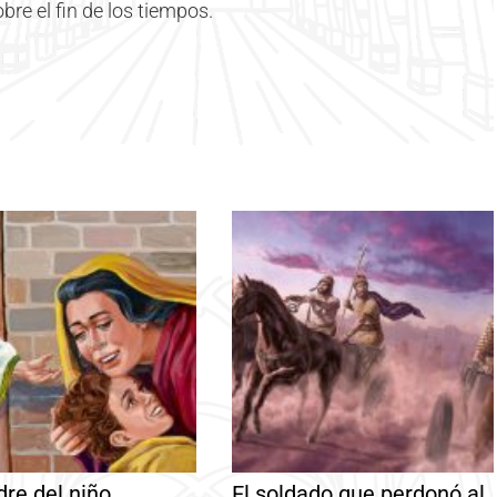
bre el fin de los tiempos.
re del niño
El soldado que perdonó al