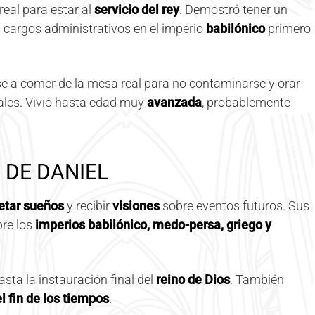
real para estar al
servicio del rey
. Demostró tener un
s cargos administrativos en el imperio
babilónico
primero
e a comer de la mesa real para no contaminarse y orar
eales. Vivió hasta edad muy
avanzada
, probablemente
 DE DANIEL
retar sueños
y recibir
visiones
sobre eventos futuros. Sus
bre los
imperios babilónico, medo-persa, griego y
sta la instauración final del
reino de Dios
. También
 fin de los tiempos
.