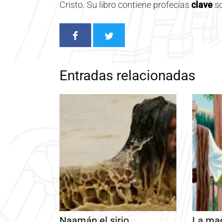
Cristo. Su libro contiene profecías
clave
so
Entradas relacionadas
Naamán el sirio
La mad