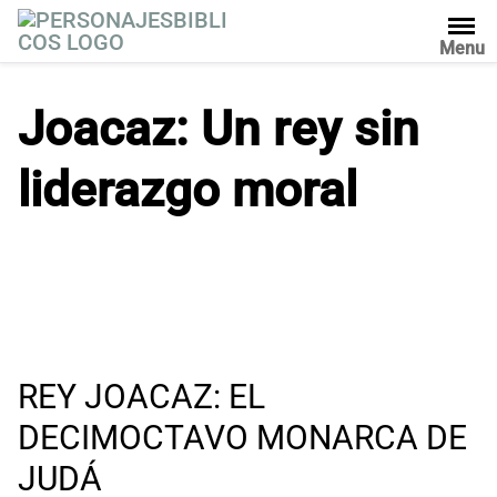
S
a
Menu
l
t
Joacaz: Un rey sin
a
r
liderazgo moral
a
l
c
o
n
t
e
n
i
REY JOACAZ: EL
d
DECIMOCTAVO MONARCA DE
o
JUDÁ