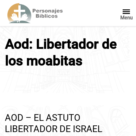
S
a
Menu
l
t
a
Aod: Libertador de
r
a
l
los moabitas
c
o
n
t
e
n
i
d
AOD – EL ASTUTO
o
LIBERTADOR DE ISRAEL