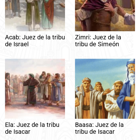
Acab: Juez de la tribu
Zimri: Juez de la
de Israel
tribu de Simeón
Ela: Juez de la tribu
Baasa: Juez de la
de Isacar
tribu de Isacar