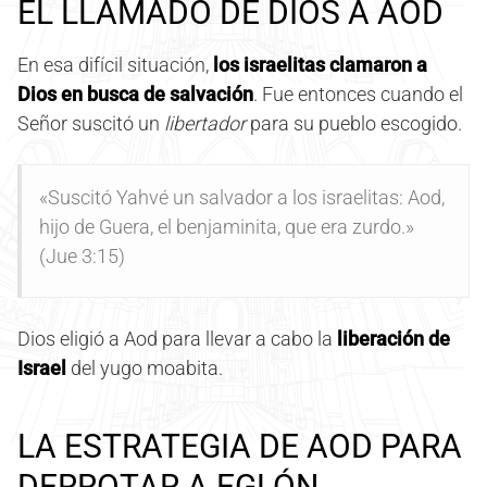
EL LLAMADO DE DIOS A AOD
En esa difícil situación,
los israelitas clamaron a
Dios en busca de salvación
. Fue entonces cuando el
Señor suscitó un
libertador
para su pueblo escogido.
«Suscitó Yahvé un salvador a los israelitas: Aod,
hijo de Guera, el benjaminita, que era zurdo.»
(Jue 3:15)
Dios eligió a Aod para llevar a cabo la
liberación de
Israel
del yugo moabita.
LA ESTRATEGIA DE AOD PARA
DERROTAR A EGLÓN