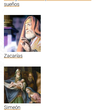
sueños
Zacarías
Simeón