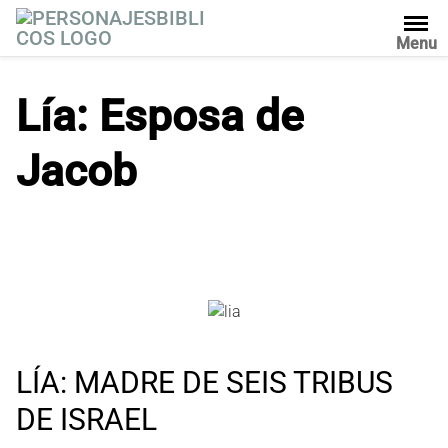
S
a
Menu
l
t
Lía: Esposa de
a
r
Jacob
a
l
c
o
n
t
e
n
i
d
LÍA: MADRE DE SEIS TRIBUS
o
DE ISRAEL